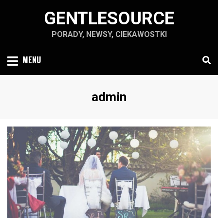
Skip
GENTLESOURCE
to
content
PORADY, NEWSY, CIEKAWOSTKI
MENU
Autor
:
admin